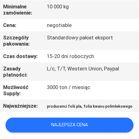
FABRYCE
Minimalne
10 000 kg
zamówienie:
KONTROLA
Cena:
negotiable
JAKOŚCI
Szczegóły
Standardowy pakiet eksport
pakowania:
SKONTAKTUJ
Czas dostawy:
15-20 dni roboczych
SIĘ
Zasady
L/c, T/T, Western Union, Paypal
Z
płatności:
NAMI
Możliwość
3000 ton / miesiąc
Supply:
AKTUALNOŚCI
Najważniejsze:
,
producenci folii pla
folia kwasu polimlekowego
POPROSIĆ
NAJLEPSZA CENA
O