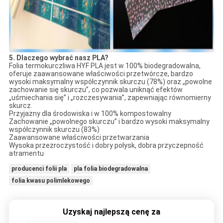
5. Dlaczego wybrać nasz PLA?
Folia termokurczliwa HYF PLA jest w 100% biodegradowalna,
oferuje zaawansowane właściwości przetwórcze, bardzo
wysoki maksymalny współczynnik skurczu (78%) oraz „powolne
zachowanie się skurczu”, co pozwala uniknąć efektów
„uśmiechania się” i „rozczesywania”, zapewniając równomierny
skurcz.
Przyjazny dla środowiska i w 100% kompostowalny
Zachowanie „powolnego skurczu” i bardzo wysoki maksymalny
współczynnik skurczu (83%)
Zaawansowane właściwości przetwarzania
Wysoka przezroczystość i dobry połysk, dobra przyczepność
atramentu
producenci folii pla
pla folia biodegradowalna
folia kwasu polimlekowego
Uzyskaj najlepszą cenę za