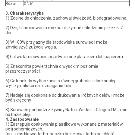
Rdzeń
3 ”, 6”
3. Charakterystyka
1) Zdolne do chłodzenia, zachowaj świeżość, biodegradowalne.
2) Dzięki laminowaniu można utrzymać chłodzenie przez 5-7
dni.
3) W 100% przyjazny dla środowiska surowiec i może
zmniejszyć zużycie węgla.
4) Łatwe laminowanie przetworzone plastikiem lub papierem.
5) Znakomita powierzchnia o wysokim poziomie
przezroczystości.
6) Gatunek do wytłaczania o równej grubości i doskonałej
wytrzymałości na rozciąganie folii.
7) Nadaje się doskonale do drukowania i różnych celów i może
być skręcony.
8) Surowiec pochodzi z żywicy NatureWorks LLC IngeoTM, a nie
na bazie oleju.
4. Zastosowanie
1) Zastępuje opakowania plastikowe wykonane z materiałów
petrochemicznych.
(np .: plastikowa torba, paczka bukietów i torba na chleb)