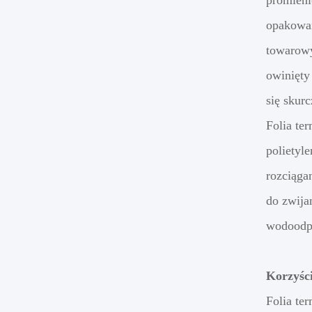
promieni
opakowan
towarowy
owinięty
się skurc
Folia te
polietyl
rozciąga
do zwija
wodoodpo
Korzyśc
Folia te