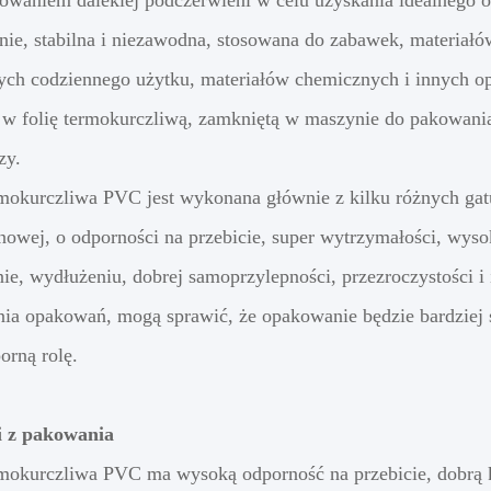
owaniem dalekiej podczerwieni w celu uzyskania idealnego 
ie, stabilna i niezawodna, stosowana do zabawek, materiał
ch codziennego użytku, materiałów chemicznych i innych o
 w folię termokurczliwą, zamkniętą w maszynie do pakowania
zy.
rmokurczliwa PVC jest wykonana głównie z kilku różnych g
enowej, o odporności na przebicie, super wytrzymałości, wys
nie, wydłużeniu, dobrej samoprzylepności, przezroczystości 
nia opakowań, mogą sprawić, że opakowanie będzie bardziej s
rną rolę.
i z pakowania
rmokurczliwa PVC ma wysoką odporność na przebicie, dobrą 