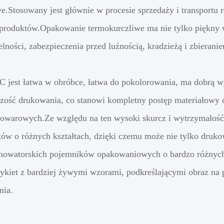
e.Stosowany jest głównie w procesie sprzedaży i transportu r
produktów.Opakowanie termokurczliwe ma nie tylko piękny wy
elności, zabezpieczenia przed luźnością, kradzieżą i zbierani
C jest łatwa w obróbce, łatwa do pokolorowania, ma dobrą
czość drukowania, co stanowi kompletny postęp materiałowy 
owarowych.Ze względu na ten wysoki skurcz i wytrzymałość 
ów o różnych kształtach, dzięki czemu może nie tylko druko
nowatorskich pojemników opakowaniowych o bardzo różnych k
tykiet z bardziej żywymi wzorami, podkreślającymi obraz na
nia.