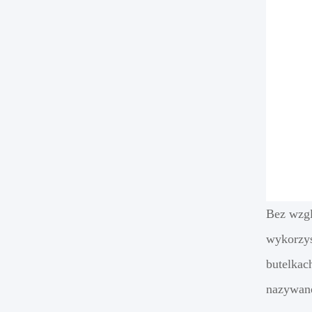
Bez wzgl
wykorzys
butelkac
nazywan