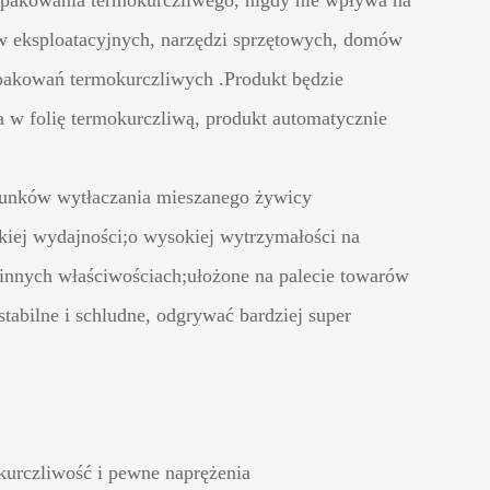
opakowania termokurczliwego, nigdy nie wpływa na
ów eksploatacyjnych, narzędzi sprzętowych, domów
pakowań termokurczliwych .Produkt będzie
 w folię termokurczliwą, produkt automatycznie
atunków wytłaczania mieszanego żywicy
okiej wydajności;o wysokiej wytrzymałości na
i innych właściwościach;ułożone na palecie towarów
tabilne i schludne, odgrywać bardziej super
kurczliwość i pewne naprężenia