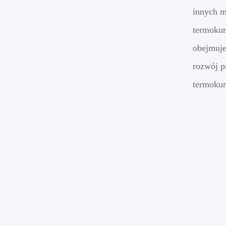
innych m
termokur
obejmuje
rozwój p
termokur