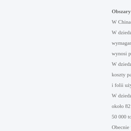
Obszary
W Chinac
W dziedz
wymagan
wynosi p
W dziedz
koszty p
i folii 
W dziedz
około 82
50 000 t
Obecnie 