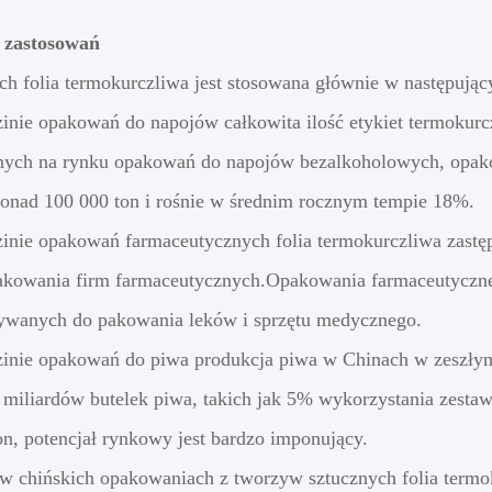
 zastosowań
h folia termokurczliwa jest stosowana głównie w następujący
inie opakowań do napojów całkowita ilość etykiet termokur
ych na rynku opakowań do napojów bezalkoholowych, opako
onad 100 000 ton i rośnie w średnim rocznym tempie 18%.
inie opakowań farmaceutycznych folia termokurczliwa zastęp
akowania firm farmaceutycznych.Opakowania farmaceutyczne 
używanych do pakowania leków i sprzętu medycznego.
inie opakowań do piwa produkcja piwa w Chinach w zeszłym
 miliardów butelek piwa, takich jak 5% wykorzystania zestawó
on, potencjał rynkowy jest bardzo imponujący.
w chińskich opakowaniach z tworzyw sztucznych folia termok