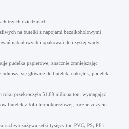
ch trzech dziedzinach.
czliwych na butelki z napojami bezalkoholowymi
wań nabiałowych i opakowań do czystej wody
uje pudełka papierowe, znacznie zmniejszając
odnoszą się głównie do butelek, nakrętek, pudełek
 roku przekroczyła 51,89 miliona ton, wymagając
w butelek z folii termokurczliwej, roczne zużycie
urczliwa zużywa setki tysięcy ton PVC, PS, PE i