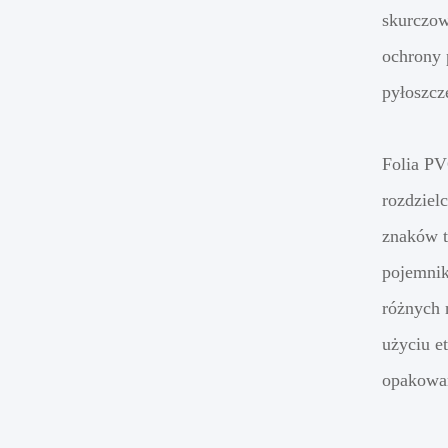
skurczow
ochrony 
pyłoszcz
Folia PV
rozdziel
znaków t
pojemnik
różnych 
użyciu e
opakowa