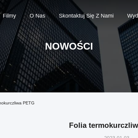
Filmy
O Nas
Skontaktuj Się Z Nami
Wyd
NOWOŚCI
ermokurczliwa PETG
Folia termokurczli