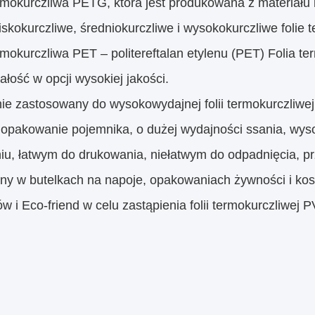
ermokurczliwa PETG, która jest produkowana z materiał
skokurczliwe, średniokurczliwe i wysokokurczliwe folie
rmokurczliwa PET – politereftalan etylenu (PET) Folia t
łość w opcji wysokiej jakości.
nie zastosowany do wysokowydajnej folii termokurczliwe
 opakowanie pojemnika, o dużej wydajności ssania, wyso
iu, łatwym do drukowania, niełatwym do odpadnięcia, pr
ny w butelkach na napoje, opakowaniach żywności i kos
w i Eco-friend w celu zastąpienia folii termokurczliwej 