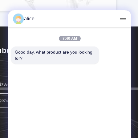
alice
7:40 AM
bei HYF Packaging Co., Ltd.
Good day, what product are you looking 
for?
zwonimy jak najszybciej.
zapisać się