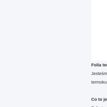
Folia t
Jesteśm
termoku
Co to j