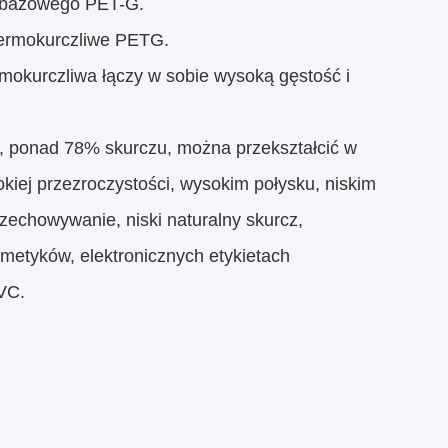
u bazowego PET-G.
 termokurczliwe PETG.
ermokurczliwa łączy w sobie wysoką gęstość i
j, ponad 78% skurczu, można przekształcić w
kiej przezroczystości, wysokim połysku, niskim
zechowywanie, niski naturalny skurcz,
metyków, elektronicznych etykietach
PVC.