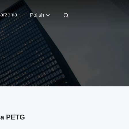
arzenia
Polish
wa PETG