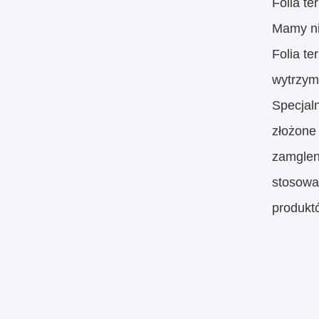
Folia t
Mamy ni
Folia te
wytrzyma
Specjal
złożone
zamglen
stosowa
produktó