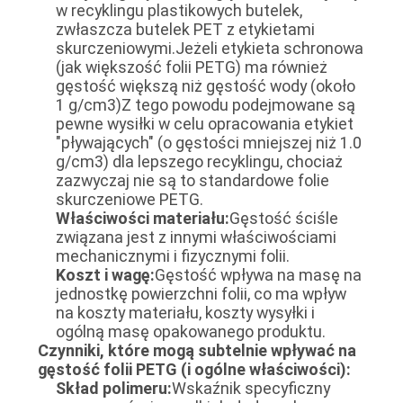
w recyklingu plastikowych butelek,
WYCENĘ
zwłaszcza butelek PET z etykietami
skurczeniowymi.Jeżeli etykieta schronowa
(jak większość folii PETG) ma również
SITEMAP
gęstość większą niż gęstość wody (około
1 g/cm3)Z tego powodu podejmowane są
pewne wysiłki w celu opracowania etykiet
POLITYKA
"pływających" (o gęstości mniejszej niż 1.0
g/cm3) dla lepszego recyklingu, chociaż
PRYWATNOŚCI
zazwyczaj nie są to standardowe folie
skurczeniowe PETG.
Właściwości materiału:
Gęstość ściśle
związana jest z innymi właściwościami
mechanicznymi i fizycznymi folii.
Koszt i wagę:
Gęstość wpływa na masę na
jednostkę powierzchni folii, co ma wpływ
na koszty materiału, koszty wysyłki i
ogólną masę opakowanego produktu.
Czynniki, które mogą subtelnie wpływać na
gęstość folii PETG (i ogólne właściwości):
Skład polimeru:
Wskaźnik specyficzny