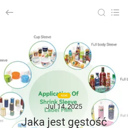
HYF
Packaging
Co.,
Ltd..
All
Rights
Reserved.
DOM
PRODUKTY
FILMY
O
NAS
NEWS
Jul 14, 2025
WYCIECZKA
Jaka jest gęstość
PO