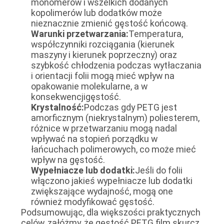
monomerów i wszelkich dodanych
kopolimerów lub dodatków może
nieznacznie zmienić gęstość końcową.
Warunki przetwarzania:
Temperatura,
współczynniki rozciągania (kierunek
maszyny i kierunek poprzeczny) oraz
szybkość chłodzenia podczas wytłaczania
i orientacji folii mogą mieć wpływ na
opakowanie molekularne, a w
konsekwencjigęstość.
Krystalność:
Podczas gdy PETG jest
amorficznym (niekrystalnym) poliesterem,
różnice w przetwarzaniu mogą nadal
wpływać na stopień porządku w
łańcuchach polimerowych, co może mieć
wpływ na gęstość.
Wypełniacze lub dodatki:
Jeśli do folii
włączono jakieś wypełniacze lub dodatki
zwiększające wydajność, mogą one
również modyfikować gęstość.
Podsumowując, dla większości praktycznych
celów, załóżmy, że gęstość PETG film skurcz