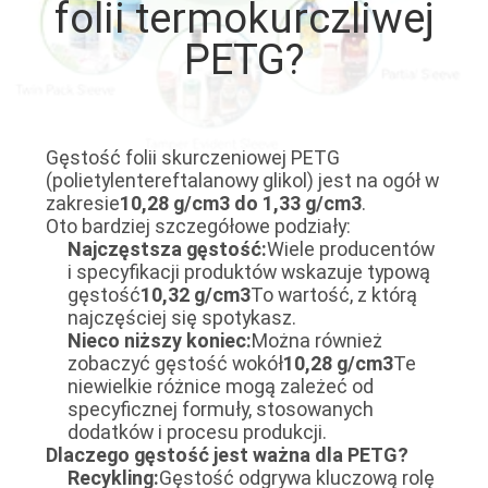
folii termokurczliwej
FABRYCE
PETG?
KONTROLA
JAKOŚCI
Gęstość folii skurczeniowej PETG
(polietylentereftalanowy glikol) jest na ogół w
SKONTAKTUJ
zakresie
10,28 g/cm3 do 1,33 g/cm3
.
SIĘ
Oto bardziej szczegółowe podziały:
Najczęstsza gęstość:
Wiele producentów
Z
i specyfikacji produktów wskazuje typową
gęstość
10,32 g/cm3
To wartość, z którą
NAMI
najczęściej się spotykasz.
Nieco niższy koniec:
Można również
zobaczyć gęstość wokół
10,28 g/cm3
Te
AKTUALNOŚCI
niewielkie różnice mogą zależeć od
specyficznej formuły, stosowanych
dodatków i procesu produkcji.
POPROSIĆ
Dlaczego gęstość jest ważna dla PETG?
O
Recykling:
Gęstość odgrywa kluczową rolę