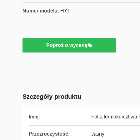
Numer modelu:
HYF
Poproś o wycenę
Szczegóły produktu
Imię:
Folia termokurczliwa
Przezroczystość:
Jasny