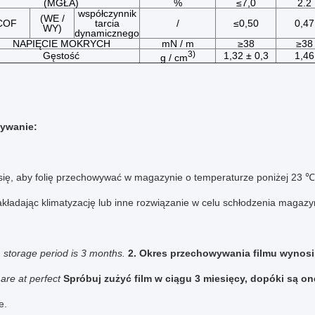
(MGŁA)
%
≤7,0
2.2
współczynnik
(WE /
COF
tarcia
/
≤0,50
0,47
WY)
dynamicznego
NAPIĘCIE MOKRYCH
mN / m
≥38
≥38
3)
Gęstość
1,32 ± 0,3
1,46
g / cm
ywanie:
się, aby folię przechowywać w magazynie o temperaturze poniżej 23 ℃, 
kładając klimatyzację lub inne rozwiązanie w celu schłodzenia magazy
m storage period is 3 months.
2. Okres przechowywania filmu wynosi 
 are at perfect
Spróbuj zużyć film w ciągu 3 miesięcy, dopóki są on
e.