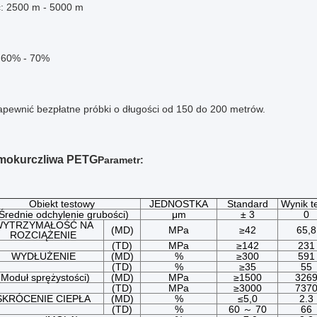
ć: 2500 m - 5000 m
: 60% - 70%
apewnić bezpłatne próbki o długości od 150 do 200 metrów.
rmokurczliwa PETG
Parametr:
Obiekt testowy
JEDNOSTKA
Standard
Wynik t
Średnie odchylenie grubości)
μm
± 3
0
YTRZYMAŁOŚĆ NA
(MD)
MPa
≥42
65,8
ROZCIĄŻENIE
(TD)
MPa
≥142
231
WYDŁUŻENIE
(MD)
%
≥300
591
(TD)
%
≥35
55
(Moduł sprężystości)
(MD)
MPa
≥1500
326
(TD)
MPa
≥3000
737
SKRÓCENIE CIEPŁA
(MD)
%
≤5,0
2.3
(TD)
%
60 ～ 70
66