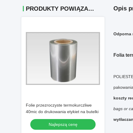
Opis p
PRODUKTY POWIĄZANE
Odporna n
Folia te
POLIESTER
pakowani
koszty re
Folie przezroczyste termokurczliwe
bags or ca
40mic do drukowania etykiet na butelki
wytłacza
Najlepszą cenę