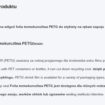
roduktu
a wilgoć folia termokurczliwa PETG do etykiety na rękaw napoj
rmokurczliwa PETG
Detale:
 (PETG) uważany za rodzaj przyjaznego dla środowiska estru filmu p
a
with PET containers or bottles, it can cut down recycling cost.
dzięki
cyklingu.
PETG shrink film is availabel for a variety of packaging types
p seal
Folia termokurczliwa PETG jest dostępna dla różnych ro
nego zwoju, worków shtink lub zgrzewów
według wielkości klientów.