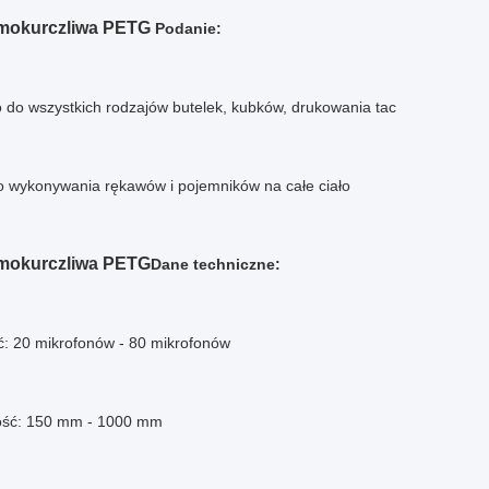
ermokurczliwa PETG
Podanie:
 do wszystkich rodzajów butelek, kubków, drukowania tac
do wykonywania rękawów i pojemników na całe ciało
rmokurczliwa PETG
Dane techniczne:
ć: 20 mikrofonów - 80 mikrofonów
ość: 150 mm - 1000 mm