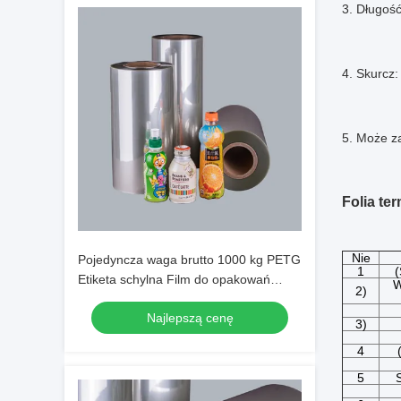
3. Długoś
4. Skurcz
5. Może z
Folia te
Nie
Pojedyncza waga brutto 1000 kg PETG
1
(
Etiketa schylna Film do opakowań
W
2)
może być drukowany z fleksografią lub
Najlepszą cenę
grawerem
3)
4
5