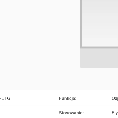
 PETG
Funkcja:
Odp
Stosowanie:
Ety