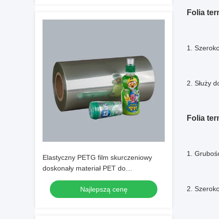
Folia t
1. Szeroko
2. Służy 
Folia te
1. Gruboś
Elastyczny PETG film skurczeniowy
doskonały materiał PET do
kurczeniowego opakowania
2. Szerok
Najlepszą cenę