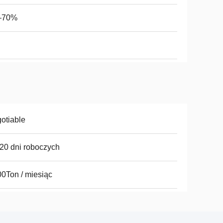
–70%
otiable
20 dni roboczych
0Ton / miesiąc