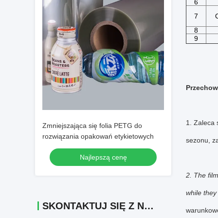
6
7
8
9
Przechow
1. Zaleca 
Zmniejszająca się folia PETG do
rozwiązania opakowań etykietowych
sezonu, za
Najlepszą cenę
2. The fil
while they
SKONTAKTUJ SIĘ Z NAMI
warunkow