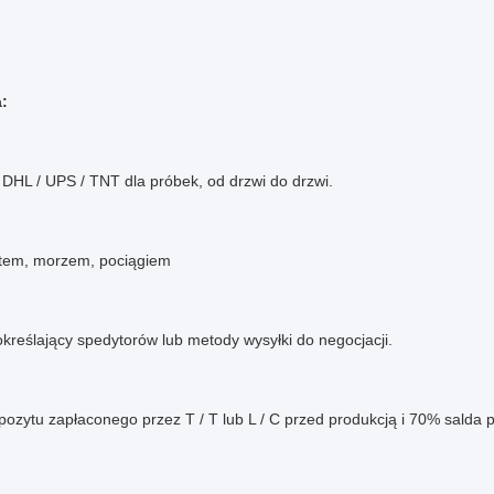
:
 DHL / UPS / TNT dla próbek, od drzwi do drzwi.
tem, morzem, pociągiem
 określający spedytorów lub metody wysyłki do negocjacji.
ozytu zapłaconego przez T / T lub L / C przed produkcją i 70% salda 