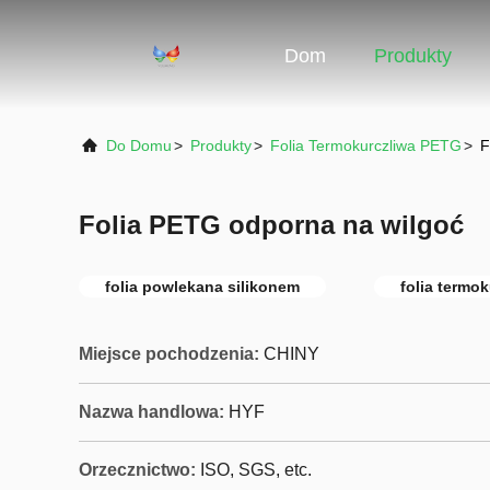
Dom
Produkty
Do Domu
>
Produkty
>
Folia Termokurczliwa PETG
>
F
Folia PETG odporna na wilgoć
folia powlekana silikonem
folia termo
Miejsce pochodzenia:
CHINY
Nazwa handlowa:
HYF
Orzecznictwo:
ISO, SGS, etc.