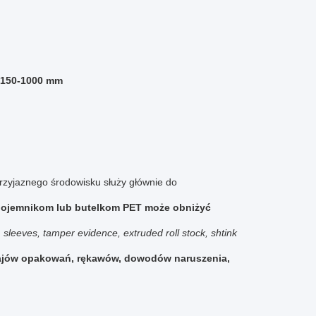
u 150-1000 mm
rzyjaznego środowisku służy głównie do
 pojemnikom lub butelkom PET może obniżyć
, sleeves, tamper evidence, extruded roll stock, shtink
dzajów opakowań, rękawów, dowodów naruszenia,