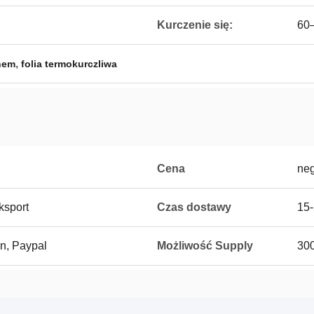
Kurczenie się:
60
,
onem
folia termokurczliwa
Cena
neg
ksport
Czas dostawy
15-
on, Paypal
Możliwość Supply
300