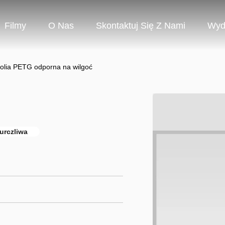
Filmy
O Nas
Skontaktuj Się Z Nami
Wyd
olia PETG odporna na wilgoć
kurczliwa