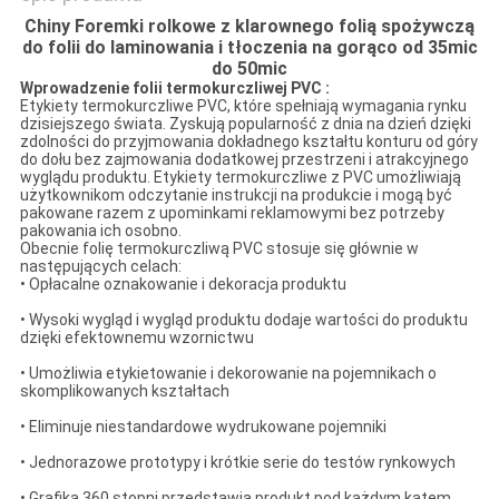
Chiny Foremki rolkowe z klarownego folią spożywczą
do folii do laminowania i tłoczenia na gorąco od 35mic
do 50mic
Wprowadzenie folii termokurczliwej PVC
:
Etykiety termokurczliwe PVC, które spełniają wymagania rynku
dzisiejszego świata. Zyskują popularność z dnia na dzień dzięki
zdolności do przyjmowania dokładnego kształtu konturu od góry
do dołu bez zajmowania dodatkowej przestrzeni i atrakcyjnego
wyglądu produktu. Etykiety termokurczliwe z PVC umożliwiają
użytkownikom odczytanie instrukcji na produkcie i mogą być
pakowane razem z upominkami reklamowymi bez potrzeby
pakowania ich osobno.
Obecnie folię termokurczliwą PVC stosuje się głównie w
następujących celach:
• Opłacalne oznakowanie i dekoracja produktu
• Wysoki wygląd i wygląd produktu dodaje wartości do produktu
dzięki efektownemu wzornictwu
• Umożliwia etykietowanie i dekorowanie na pojemnikach o
skomplikowanych kształtach
• Eliminuje niestandardowe wydrukowane pojemniki
• Jednorazowe prototypy i krótkie serie do testów rynkowych
• Grafika 360 stopni przedstawia produkt pod każdym kątem