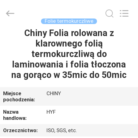
HYF
Packaging
Co.,
Ltd..
All
Folie termokurczliwe
Rights
Reserved.
Chiny Folia rolowana z
DOM
klarownego folią
PRODUKTY
termokurczliwą do
laminowania i folia tłoczona
FILMY
na gorąco w 35mic do 50mic
O
Miejsce
CHINY
pochodzenia:
NAS
Nazwa
HYF
handlowa:
WYCIECZKA
PO
Orzecznictwo:
ISO, SGS, etc.