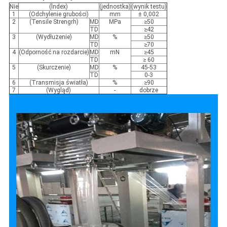
Nie
(lndex)
(jednostka)
(wynik testu)
1
(Odchylenie grubości)
mm
± 0,002
2
(Tensile Strengrh)
MD
MPa
≥50
TD
≥42
3
(Wydłużenie)
MD
%
≥50
TD
≥70
4
(Odporność na rozdarcie)
MD
mN
≥45
TD
≥ 60
5
(Skurczenie)
MD
%
45-53
TD
0-3
6
(Transmisja światła)
%
≥90
7
(Wygląd)
-
dobrze