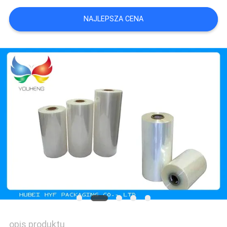
WYCENĘ
NAJLEPSZA CENA
SITEMAP
POLITYKA
PRYWATNOŚCI
opis produktu