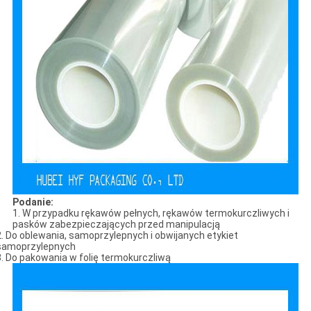
Podanie:
1. W przypadku rękawów pełnych, rękawów termokurczliwych i
pasków zabezpieczających przed manipulacją
2. Do oblewania, samoprzylepnych i obwijanych etykiet
samoprzylepnych
3. Do pakowania w folię termokurczliwą