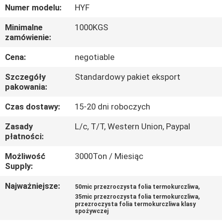
FABRYCE
Numer modelu:
HYF
Minimalne
1000KGS
KONTROLA
zamówienie:
JAKOŚCI
Cena:
negotiable
Szczegóły
Standardowy pakiet eksport
SKONTAKTUJ
pakowania:
SIĘ
Czas dostawy:
15-20 dni roboczych
Z
Zasady
L/c, T/T, Western Union, Paypal
NAMI
płatności:
Możliwość
3000Ton / Miesiąc
Supply:
AKTUALNOŚCI
Najważniejsze:
,
50mic przezroczysta folia termokurczliwa
,
35mic przezroczysta folia termokurczliwa
POPROSIĆ
przezroczysta folia termokurczliwa klasy
spożywczej
O