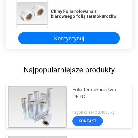
Chiny Folia rolowana z
klarownego folią termokurczliwą
do laminowania i folia tłoczona na
gorąco w 35mic do 50mic
Kontyntynuj
Najpopularniejsze produkty
Folia termokurczliwa
PETG
negotiable MOQ:1000 kg
KONTAKT