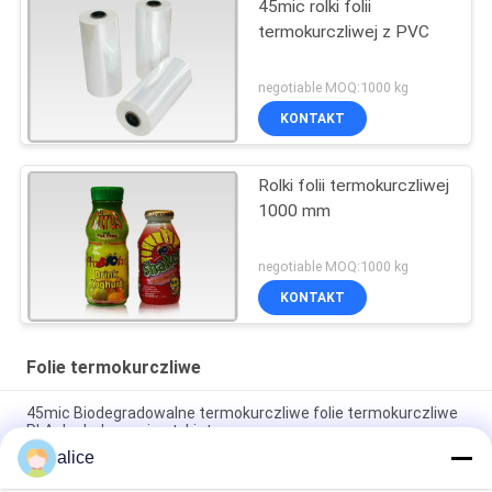
45mic rolki folii
termokurczliwej z PVC
negotiable MOQ:1000 kg
KONTAKT
Rolki folii termokurczliwej
1000 mm
negotiable MOQ:1000 kg
KONTAKT
Folie termokurczliwe
45mic Biodegradowalne termokurczliwe folie termokurczliwe
PLA do drukowania etykiet
alice
Wysokiej jakości folia termokurczliwa PET PETG 40Mic